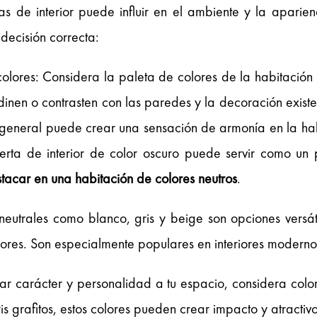
tas de interior puede influir en el ambiente y la aparie
decisión correcta:
ores: Considera la paleta de colores de la habitación e
inen o contrasten con las paredes y la decoración existen
general puede crear una sensación de armonía en la habit
uerta de interior de color oscuro puede servir como u
tacar en una habitación de colores neutros
.
es neutrales como blanco, gris y beige son opciones vers
res. Son especialmente populares en interiores modernos
r carácter y personalidad a tu espacio, considera col
s grafitos, estos colores pueden crear impacto y atractivo